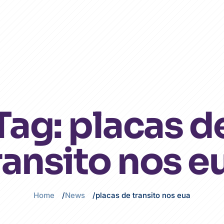
Global
Tag:
placas d
ransito nos e
Home
News
placas de transito nos eua