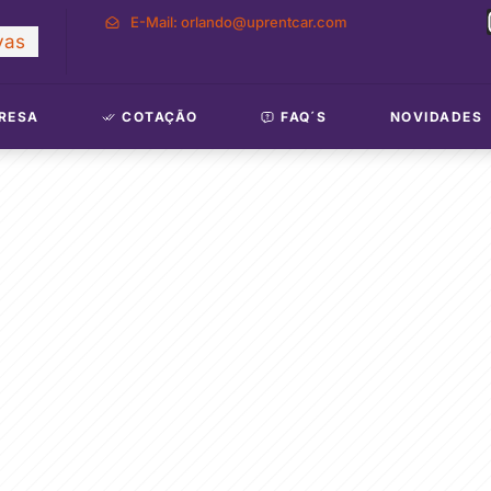
E-Mail: orlando@uprentcar.com
vas
RESA
COTAÇÃO
FAQ´S
NOVIDADES