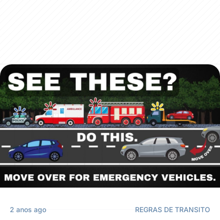
2 anos ago
REGRAS DE TRANSITO