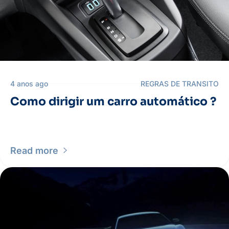
4 anos ago
REGRAS DE TRANSITO
Como dirigir um carro automático ?
Read more