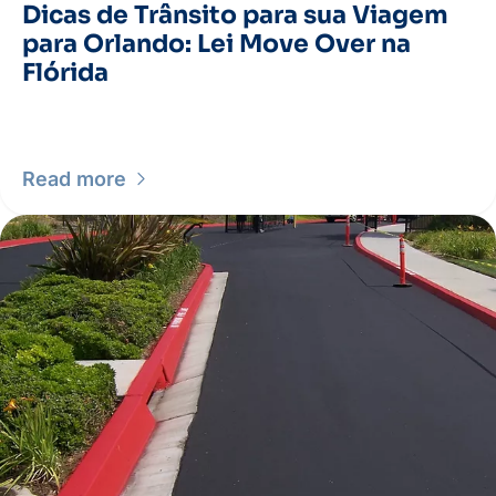
Dicas de Trânsito para sua Viagem
para Orlando: Lei Move Over na
Flórida
Read more